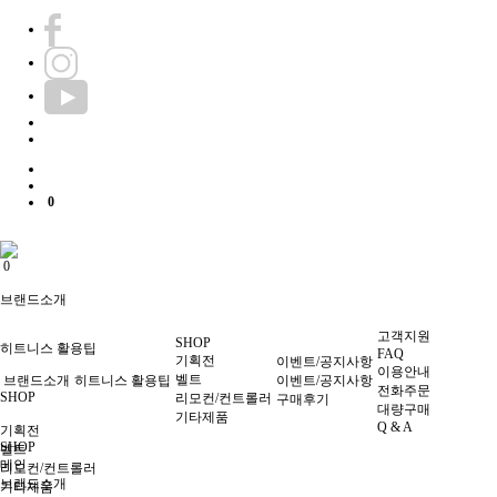
0
0
브랜드소개
고객지원
SHOP
히트니스 활용팁
FAQ
기획전
이벤트/공지사항
이용안내
벨트
브랜드소개
히트니스 활용팁
이벤트/공지사항
전화주문
SHOP
리모컨/컨트롤러
구매후기
대량구매
기타제품
Q & A
기획전
SHOP
벨트
메인
리모컨/컨트롤러
브랜드소개
기타제품