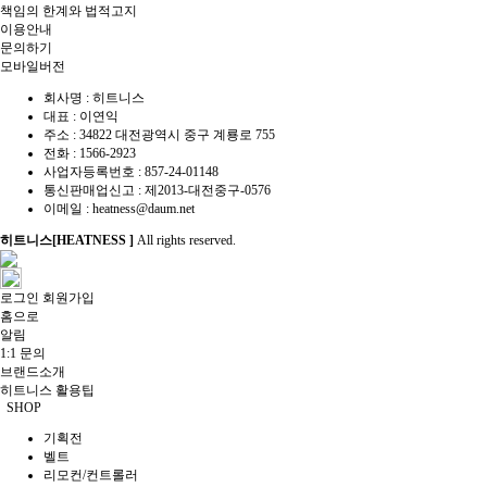
책임의 한계와 법적고지
이용안내
문의하기
모바일버전
회사명 : 히트니스
대표 : 이연익
주소 : 34822 대전광역시 중구 계룡로 755
전화 :
1566-2923
사업자등록번호 : 857-24-01148
통신판매업신고 :
제2013-대전중구-0576
이메일 :
heatness@daum.net
히트니스[HEATNESS ]
All rights reserved.
로그인
회원가입
홈으로
알림
1:1 문의
브랜드소개
히트니스 활용팁
SHOP
기획전
벨트
리모컨/컨트롤러