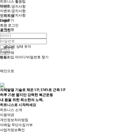
히트니스 활용팁
SHOP
이벤트/공지사항
이벤트/공지사항
이벤트/공지사항
고객지원
구매후기
Login
회원 로그인
고객지원
로그인
FAQ
이용안내
로그인 상태 유지
전화주문
Login
대량구매
회원가입
아이디/비밀번호 찾기
Q & A
메인으로
자체발열 기술로 체온 UP, EMS로 근육 UP
하루 25분 짧지만 강력한 복근운동
내 몸을 위한 최소한의 노력,
히트니스로 시작하세요
히트니스 소개
이용약관
개인정보처리방침
이메일 무단수집거부
사업자정보확인