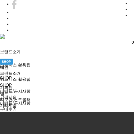
0
0
브랜드소개
SHOP
히트니스 활용팁
메인
브랜드소개
SHOP
히트니스 활용팁
SHOP
기획전
이벤트/공지사항
벨트
고객지원
리모컨/컨트롤러
이벤트/공지사항
기타제품
구매후기
이벤트/공지사항
이벤트/공지사항
구매후기