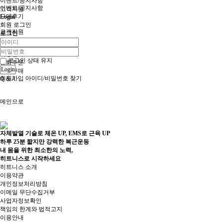
이벤트/공지사항
이벤트/공지사항
고객지원
구매후기
Login
회원 로그인
고객지원
로그인
FAQ
이용안내
로그인 상태 유지
전화주문
Login
대량구매
회원가입
아이디/비밀번호 찾기
Q & A
메인으로
자체발열 기술로 체온 UP, EMS로 근육 UP
하루 25분 짧지만 강력한 복근운동
내 몸을 위한 최소한의 노력,
히트니스로 시작하세요
히트니스 소개
이용약관
개인정보처리방침
이메일 무단수집거부
사업자정보확인
책임의 한계와 법적고지
이용안내