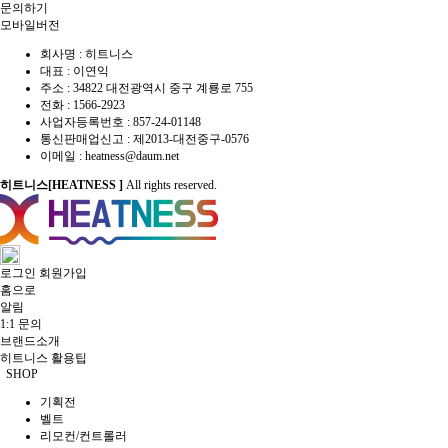
문의하기
모바일버전
회사명 : 히트니스
대표 : 이연익
주소 : 34822 대전광역시 중구 계룡로 755
전화 :
1566-2923
사업자등록번호 : 857-24-01148
통신판매업신고 :
제2013-대전중구-0576
이메일 :
heatness@daum.net
히트니스[HEATNESS ]
All rights reserved.
로그인
회원가입
홈으로
알림
1:1 문의
브랜드소개
히트니스 활용팁
SHOP
기획전
벨트
리모컨/컨트롤러