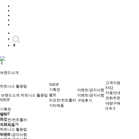
0
0
브랜드소개
고객지원
SHOP
히트니스 활용팁
FAQ
기획전
이벤트/공지사항
이용안내
벨트
브랜드소개
히트니스 활용팁
이벤트/공지사항
전화주문
SHOP
리모컨/컨트롤러
구매후기
대량구매
기타제품
Q & A
기획전
SHOP
벨트
메인
리모컨/컨트롤러
브랜드소개
기타제품
히트니스 활용팁
SHOP
이벤트/공지사항